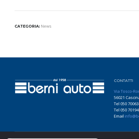
News
CATEGORIA:
CONTATTI
Via Tosco-Ro
56021 Cascina
Tel 050 70063
Tel 050 70194
Email
info@be