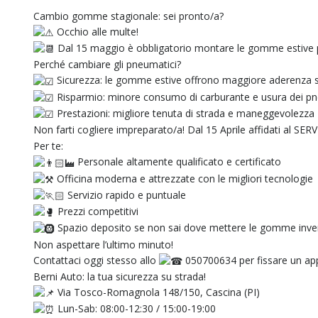
Cambio gomme stagionale: sei pronto/a?
Occhio alle multe!
Dal 15 maggio è obbligatorio montare le gomme estive p
Perché cambiare gli pneumatici?
Sicurezza: le gomme estive offrono maggiore aderenza su 
Risparmio: minore consumo di carburante e usura dei pn
Prestazioni: migliore tenuta di strada e maneggevolezza
Non farti cogliere impreparato/a! Dal 15 Aprile affidati al 
Per te:
Personale altamente qualificato e certificato
Officina moderna e attrezzate con le migliori tecnologie
Servizio rapido e puntuale
Prezzi competitivi
Spazio deposito se non sai dove mettere le gomme inver
Non aspettare l’ultimo minuto!
Contattaci oggi stesso allo
050700634 per fissare un appu
Berni Auto: la tua sicurezza su strada!
Via Tosco-Romagnola 148/150, Cascina (PI)
Lun-Sab: 08:00-12:30 / 15:00-19:00