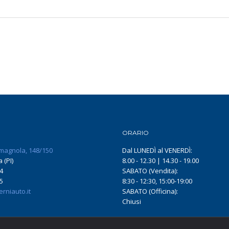
ORARIO
magnola, 148/150
Dal LUNEDÌ al VENERDÌ:
 (PI)
8.00 - 12.30 | 14.30 - 19.00
4
SABATO (Vendita):
5
8:30 - 12:30, 15:00-19:00
rniauto.it
SABATO (Officina):
Chiusi