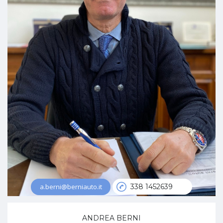
a.berni@berniauto.it
338 1452639
ANDREA BERNI