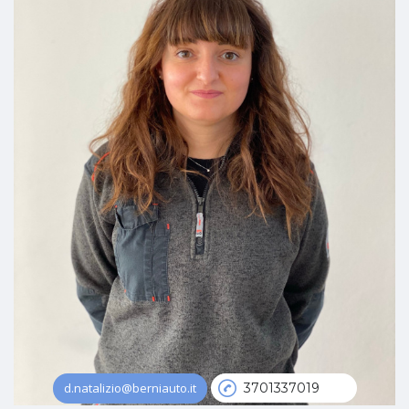
d.natalizio@berniauto.it
3701337019