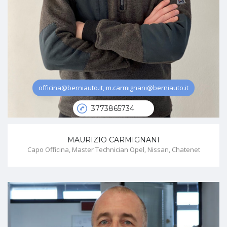
officina@berniauto.it, m.carmignani@berniauto.it
3773865734
MAURIZIO CARMIGNANI
Capo Officina, Master Technician Opel, Nissan, Chatenet