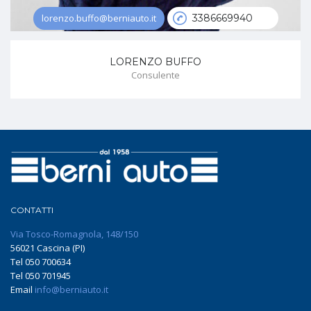
lorenzo.buffo@berniauto.it
3386669940
LORENZO BUFFO
Consulente
CONTATTI
Via Tosco-Romagnola, 148/150
56021 Cascina (PI)
Tel 050 700634
Tel 050 701945
Email
info@berniauto.it