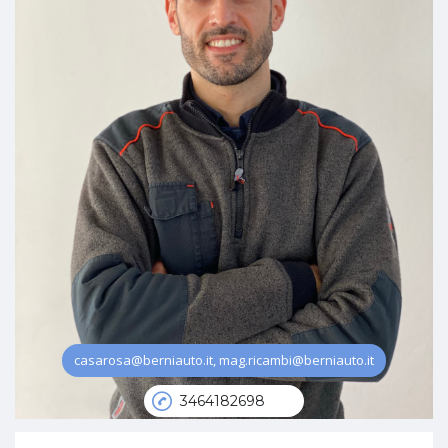
casarosa@berniauto.it, mag.ricambi@berniauto.it
3464182698